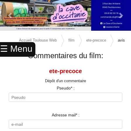
Previous Slide
Next 
×
ACCUEIL
Accueil Toulouse Web
film
ete-precoce
avis
☰ Menu
ANNUAIRE
Commentaires du film:
AGENDA
ete-precoce
ANNONCES
Dépôt d'un commentaire
CINEMA
Pseudo* :
ENFANTS
SPORTS
Adresse mail* :
MARIAGES