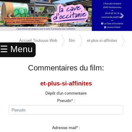
Previous Slide
Next 
×
ACCUEIL
Accueil Toulouse Web
film
et-plus-si-affinites
☰ Menu
ANNUAIRE
avis
AGENDA
Commentaires du film:
ANNONCES
et-plus-si-affinites
CINEMA
Dépôt d'un commentaire
ENFANTS
Pseudo* :
SPORTS
MARIAGES
Adresse mail* :