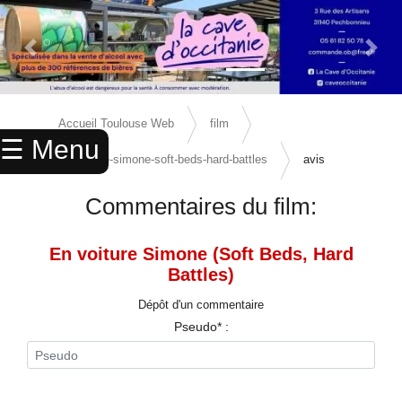
Previous Slide
Next 
×
ACCUEIL
Accueil Toulouse Web
film
☰ Menu
ANNUAIRE
en-voiture-simone-soft-beds-hard-battles
avis
AGENDA
Commentaires du film:
ANNONCES
En voiture Simone (Soft Beds, Hard
CINEMA
Battles)
ENFANTS
Dépôt d'un commentaire
Pseudo* :
SPORTS
MARIAGES