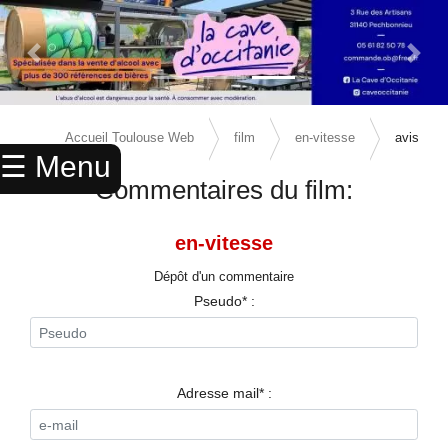
Previous Slide
Next 
×
ACCUEIL
Accueil Toulouse Web
film
en-vitesse
avis
☰ Menu
ANNUAIRE
Commentaires du film:
AGENDA
en-vitesse
ANNONCES
Dépôt d'un commentaire
CINEMA
Pseudo* :
ENFANTS
SPORTS
Adresse mail* :
MARIAGES