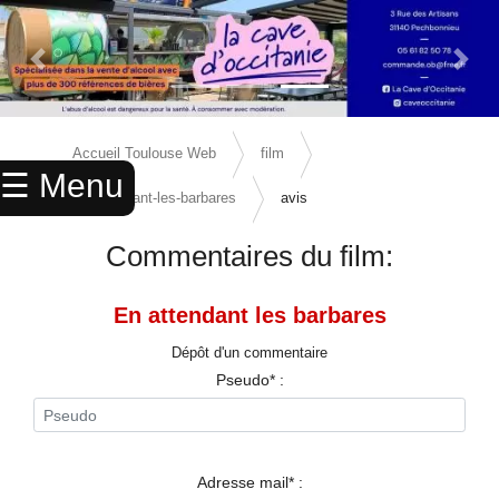
Previous Slide
Next 
×
ACCUEIL
Accueil Toulouse Web
film
☰ Menu
ANNUAIRE
en-attendant-les-barbares
avis
AGENDA
Commentaires du film:
ANNONCES
En attendant les barbares
CINEMA
Dépôt d'un commentaire
ENFANTS
Pseudo* :
SPORTS
MARIAGES
Adresse mail* :