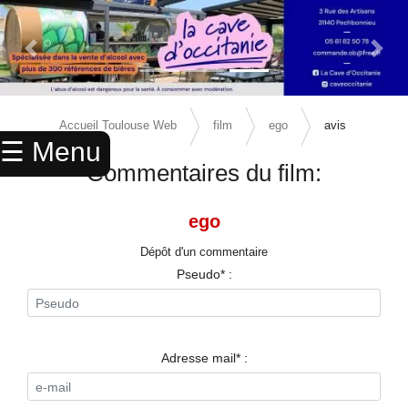
Previous Slide
Next 
×
ACCUEIL
Accueil Toulouse Web
film
ego
avis
☰ Menu
ANNUAIRE
Commentaires du film:
AGENDA
ego
ANNONCES
Dépôt d'un commentaire
CINEMA
Pseudo* :
ENFANTS
SPORTS
Adresse mail* :
MARIAGES