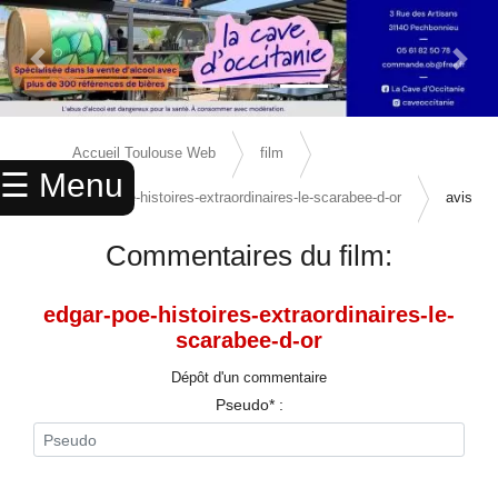
Previous Slide
Next 
×
ACCUEIL
Accueil Toulouse Web
film
☰ Menu
ANNUAIRE
edgar-poe-histoires-extraordinaires-le-scarabee-d-or
avis
AGENDA
Commentaires du film:
ANNONCES
edgar-poe-histoires-extraordinaires-le-
CINEMA
scarabee-d-or
ENFANTS
Dépôt d'un commentaire
Pseudo* :
SPORTS
MARIAGES