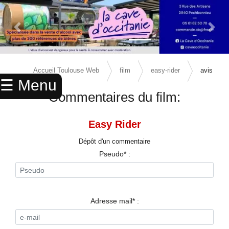
Previous Slide
Next 
×
ACCUEIL
Accueil Toulouse Web
film
easy-rider
avis
☰ Menu
ANNUAIRE
Commentaires du film:
AGENDA
Easy Rider
ANNONCES
Dépôt d'un commentaire
CINEMA
Pseudo* :
ENFANTS
SPORTS
Adresse mail* :
MARIAGES