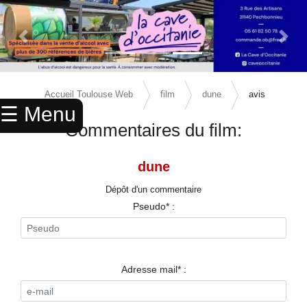
Previous Slide
Next 
×
ACCUEIL
Accueil Toulouse Web
film
dune
avis
☰ Menu
ANNUAIRE
Commentaires du film:
AGENDA
dune
ANNONCES
Dépôt d'un commentaire
CINEMA
Pseudo* :
ENFANTS
SPORTS
Adresse mail* :
MARIAGES