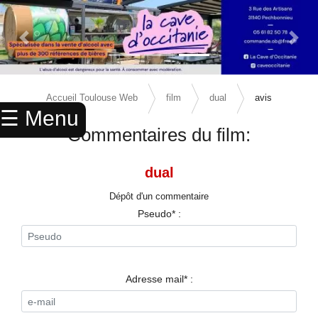
Previous Slide
Next 
×
ACCUEIL
Accueil Toulouse Web
film
dual
avis
☰ Menu
ANNUAIRE
Commentaires du film:
AGENDA
dual
ANNONCES
Dépôt d'un commentaire
CINEMA
Pseudo* :
ENFANTS
SPORTS
Adresse mail* :
MARIAGES