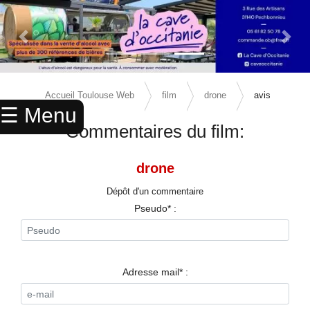
Previous Slide
Next 
×
ACCUEIL
Accueil Toulouse Web
film
drone
avis
☰ Menu
ANNUAIRE
Commentaires du film:
AGENDA
drone
ANNONCES
Dépôt d'un commentaire
CINEMA
Pseudo* :
ENFANTS
SPORTS
Adresse mail* :
MARIAGES