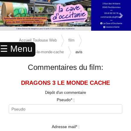
Previous Slide
Next 
×
ACCUEIL
Accueil Toulouse Web
film
☰ Menu
ANNUAIRE
dragons-3-le-monde-cache
avis
AGENDA
Commentaires du film:
ANNONCES
DRAGONS 3 LE MONDE CACHE
CINEMA
Dépôt d'un commentaire
ENFANTS
Pseudo* :
SPORTS
MARIAGES
Adresse mail* :