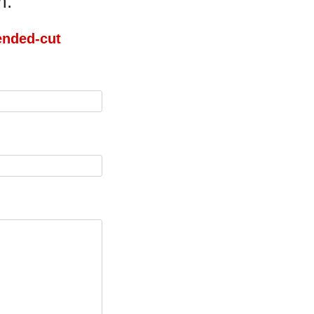
m:
ended-cut