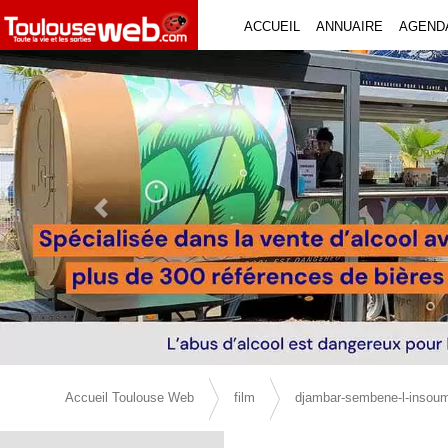
ACCUEIL
ANNUAIRE
AGEND
Previous Slide
Accueil Toulouse Web
film
djambar-sembene-l-insou