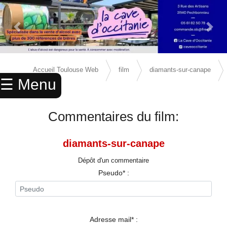
Previous Slide
Next 
×
ACCUEIL
Accueil Toulouse Web
film
diamants-sur-canape
☰ Menu
ANNUAIRE
avis
AGENDA
Commentaires du film:
ANNONCES
diamants-sur-canape
CINEMA
Dépôt d'un commentaire
ENFANTS
Pseudo* :
SPORTS
MARIAGES
Adresse mail* :