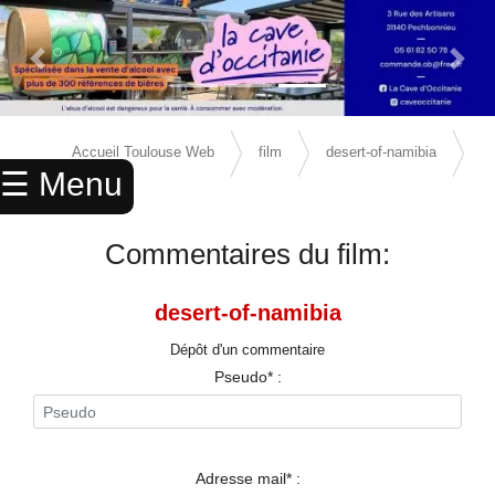
Previous Slide
Next 
×
ACCUEIL
Accueil Toulouse Web
film
desert-of-namibia
☰ Menu
ANNUAIRE
avis
AGENDA
Commentaires du film:
ANNONCES
desert-of-namibia
CINEMA
Dépôt d'un commentaire
ENFANTS
Pseudo* :
SPORTS
MARIAGES
Adresse mail* :