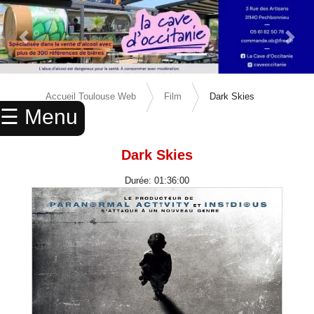
Previous Slide
Next 
×
ACCUEIL
Accueil Toulouse Web
Film
Dark Skies
☰ Menu
ANNUAIRE
AGENDA
Dark Skies
ANNONCES
Durée: 01:36:00
CINEMA
ENFANTS
SPORTS
MARIAGES