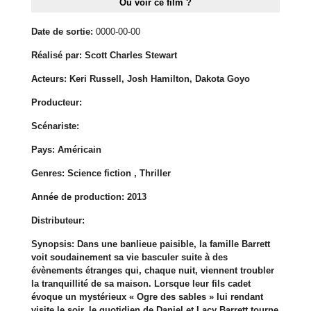
Où voir ce film ?
Date de sortie:
0000-00-00
Réalisé par:
Scott Charles Stewart
Acteurs:
Keri Russell, Josh Hamilton, Dakota Goyo
Producteur:
Scénariste:
Pays:
Américain
Genres:
Science fiction , Thriller
Année de production:
2013
Distributeur:
Synopsis:
Dans une banlieue paisible, la famille Barrett
voit soudainement sa vie basculer suite à des
évènements étranges qui, chaque nuit, viennent troubler
la tranquillité de sa maison. Lorsque leur fils cadet
évoque un mystérieux « Ogre des sables » lui rendant
visite le soir, le quotidien de Daniel et Lacy Barrett tourne