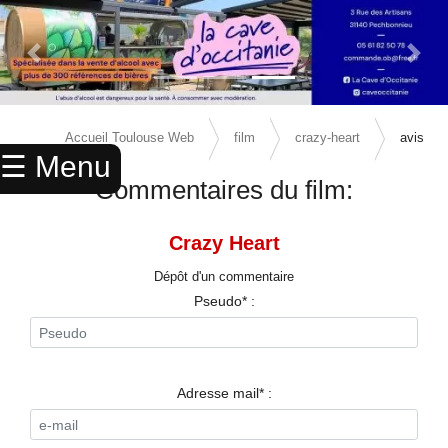
Previous Slide
Next 
×
ACCUEIL
Accueil Toulouse Web
film
crazy-heart
avis
☰ Menu
ANNUAIRE
Commentaires du film:
AGENDA
Crazy Heart
ANNONCES
Dépôt d'un commentaire
CINEMA
Pseudo* :
ENFANTS
SPORTS
Adresse mail* :
MARIAGES