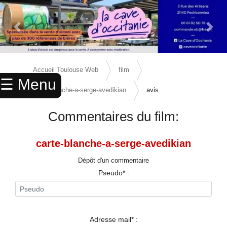
Previous Slide
Next 
×
ACCUEIL
Accueil Toulouse Web
film
☰ Menu
ANNUAIRE
carte-blanche-a-serge-avedikian
avis
AGENDA
Commentaires du film:
ANNONCES
carte-blanche-a-serge-avedikian
CINEMA
Dépôt d'un commentaire
ENFANTS
Pseudo* :
SPORTS
MARIAGES
Adresse mail* :