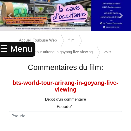
Previous Slide
Next 
×
ACCUEIL
Accueil Toulouse Web
film
☰ Menu
ANNUAIRE
bts-world-tour-arirang-in-goyang-live-viewing
avis
AGENDA
Commentaires du film:
ANNONCES
bts-world-tour-arirang-in-goyang-live-
CINEMA
viewing
ENFANTS
Dépôt d'un commentaire
Pseudo* :
SPORTS
MARIAGES