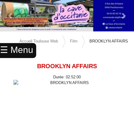
Previous Slide
Next 
×
ACCUEIL
Accueil Toulouse Web
Film
BROOKLYN AFFAIRS
☰ Menu
ANNUAIRE
AGENDA
BROOKLYN AFFAIRS
ANNONCES
Durée: 02:52:00
CINEMA
ENFANTS
SPORTS
MARIAGES