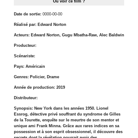
Où voir ce film ?
Date de sortie:
0000-00-00
Réalisé par:
Edward Norton
Acteurs:
Edward Norton, Gugu Mbatha-Raw, Alec Baldwin
Producteur:
Scénariste:
Pays:
Américain
Genres:
Policier, Drame
Année de production:
2019
Distributeur:
Synopsis:
New York dans les années 1950. Lionel
Essrog, détective privé souffrant du syndrome de Gilles
de la Tourette, enquête sur le meurtre de son mentor et
unique ami Frank Minna. Grâce aux rares indices en sa
possession et à son esprit obsessionnel, il découvre des
secrets dont la révélation pourrait avoir des