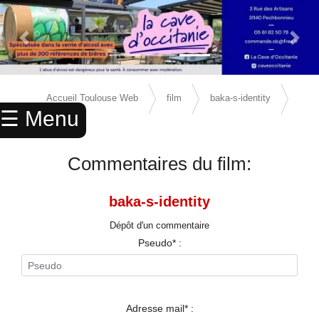
Previous Slide
Next 
×
ACCUEIL
Accueil Toulouse Web
film
baka-s-identity
☰ Menu
ANNUAIRE
avis
AGENDA
Commentaires du film:
ANNONCES
baka-s-identity
CINEMA
Dépôt d'un commentaire
ENFANTS
Pseudo* :
SPORTS
MARIAGES
Adresse mail* :