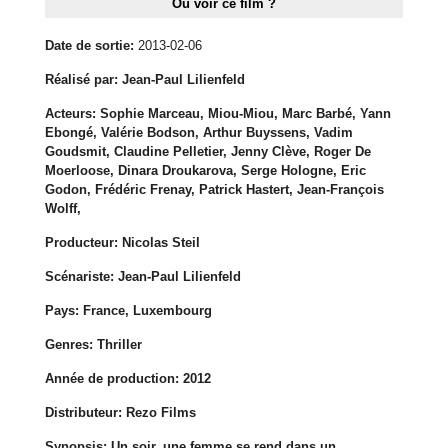
Où voir ce film ?
Date de sortie:
2013-02-06
Réalisé par:
Jean-Paul Lilienfeld
Acteurs:
Sophie Marceau, Miou-Miou, Marc Barbé, Yann
Ebongé, Valérie Bodson, Arthur Buyssens, Vadim
Goudsmit, Claudine Pelletier, Jenny Clève, Roger De
Moerloose, Dinara Droukarova, Serge Hologne, Eric
Godon, Frédéric Frenay, Patrick Hastert, Jean-François
Wolff,
Producteur:
Nicolas Steil
Scénariste:
Jean-Paul Lilienfeld
Pays:
France, Luxembourg
Genres:
Thriller
Année de production:
2012
Distributeur:
Rezo Films
Synopsis:
Un soir, une femme se rend dans un