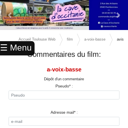
Previous Slide
Next 
×
ACCUEIL
Accueil Toulouse Web
film
a-voix-basse
avis
☰ Menu
ANNUAIRE
Commentaires du film:
AGENDA
a-voix-basse
ANNONCES
Dépôt d'un commentaire
CINEMA
Pseudo* :
ENFANTS
SPORTS
Adresse mail* :
MARIAGES