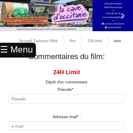
Previous Slide
Next 
×
ACCUEIL
Accueil Toulouse Web
film
24h-limit
avis
☰ Menu
ANNUAIRE
Commentaires du film:
AGENDA
24H Limit
ANNONCES
Dépôt d'un commentaire
CINEMA
Pseudo* :
ENFANTS
SPORTS
Adresse mail* :
MARIAGES