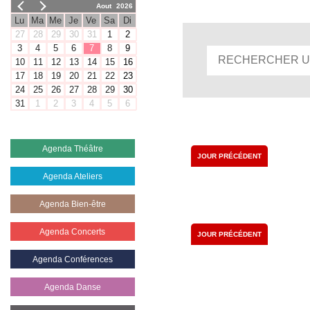
Aout
2026
Lu
Ma
Me
Je
Ve
Sa
Di
27
28
29
30
31
1
2
3
4
5
6
7
8
9
10
11
12
13
14
15
16
17
18
19
20
21
22
23
24
25
26
27
28
29
30
31
1
2
3
4
5
6
Agenda Théâtre
JOUR PRÉCÉDENT
Agenda Ateliers
Agenda Bien-être
Agenda Concerts
JOUR PRÉCÉDENT
Agenda Conférences
Agenda Danse