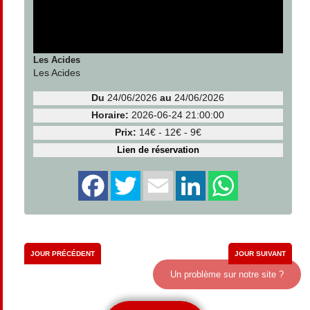
Agenda Mentalisme
Agenda Musique
Les Acides
Agenda Opéra
Les Acides
Agenda Salons
Du
24/06/2026
au
24/06/2026
Horaire:
2026-06-24 21:00:00
Agenda Shopping
Prix:
14€ - 12€ - 9€
Lien de réservation
Agenda Soirées
Agenda Spectacles
Agenda Sportif
Agenda Stages
JOUR PRÉCÉDENT
JOUR SUIVANT
Agenda Théâtre
Un problème sur notre site ?
Aout
2026
Lu
Ma
Me
Je
Ve
Sa
Di